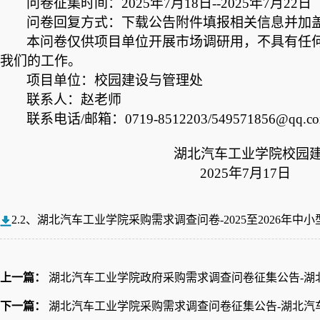
问卷征集时间
：
202
5
年
7
月
18日--2025年7
月
22日
问卷回复方式：下载公告附件填报相关信息并加
本问卷仅供项目单位开展市场调研用，不具有任
我们的工作。
项目单位：校园建设与管理处
联系人：
赵老师
联系电话
/邮箱
：
0719-8512203/549571856@qq.c
湖北汽车工业学院
校园
202
5
年
7
月
17
日
2.2、湖北汽车工业学院采购需求调查问卷-2025至2026年中
上一篇：
湖北汽车工业学院政府采购需求调查问卷征集公告-湖
下一篇：
湖北汽车工业学院采购需求调查问卷征集公告-湖北汽