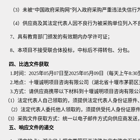
（
3）未被“中国政府采购网”列入政府采购严重违法失信行
（
4）供应商及其法定代表人因不良行为被采购单位列入不
7、具有教育部门颁发的有效期内办学许可证；
8、本项目不接受联合体投标，中标后不得转包、分包。
四、
比选
文件获取
1.时间：
2025年05月07日
至
2025年05月09日
（每天上午
8:3
2.地点：
十堰诚明项目咨询有限公司（湖北省十堰市茅箭区
3.方式：
请供应商携带以下材料到十堰诚明项目咨询有限公
（
1）法定代表人自己领取的，须提供法定代表人身份证原件
（
2）法定代表人委托他人领取的，须提供受托人身份证原
（
3）
采购
文件获取方式：统一以电子邮件方式向供应商发送
五、响应文件的递交