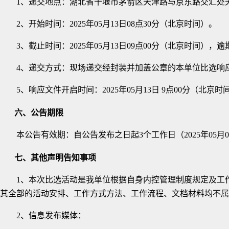
1、递交地点：
湖北省十堰市
茅箭区天津路与京东路交汇处
2、开始时间：202
5
年
05
月
13
日
0
8
点
3
0
分（北京时间）。
3、截止时间：202
5
年
05
月
13
日
0
9
点
00
分（北京时间），逾
4、递交方式：现场递交经封装并加盖公章的本单位
比选
响
5、响应文件开启时间：202
5
年
05
月
13
日
9点
0
0分（北京时
六、公告期限
本公告有效期：
自公告发布之日起
3个工作日（
202
5
年
05
月
0
七、
其他声明告知事项
1、本次
比选
活动是我单位根据自身内控管理制度规定及工
其全部的活动安排、工作方式方法、工作流程、文档材料均不属
2、信息发布媒体：