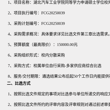
1、项目名称：
湖北汽车工业学院同等学力申请硕士学位校
2、项目执行编号：FCG20250039
3、采购计划编号：FCG20250039
4
、
采购
需求概况：具体要求详见
比选
文件第三章
比选
需求
5
、
预算额度（最高限价）：
150000.00元
6、采购组织形式：校内分散采购
7、采购方式：校属单位自行采购-多家供应商综合比选
8、服务/交付期限：遴选结果公布后起50个工作日内能
二、
比选
方式
1、按照
比选
文件规定的事项对
比选
参与单位所递交的响应
2、按照
比选
文件所约的
评审
内容及
评审
规则对通过前述审